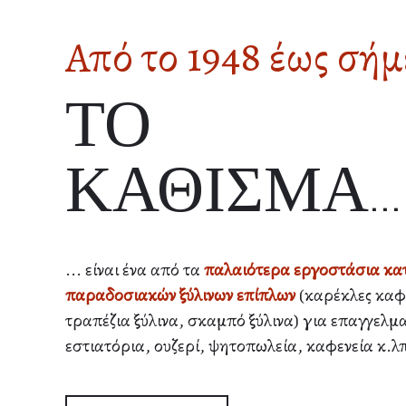
Από το 1948 έως σή
ΤΟ
ΚΑΘΙΣΜΑ...
... είναι ένα από τα
παλαιότερα εργοστάσια κα
παραδοσιακών ξύλινων επίπλων
(καρέκλες καφε
τραπέζια ξύλινα, σκαμπό ξύλινα) για επαγγελμ
εστιατόρια, ουζερί, ψητοπωλεία, καφενεία κ.λπ