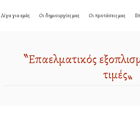
Λίγα για εμάς
Οι δημιουργίες μας
Οι προτάσεις μας
Επ
〝Επαγγελματικός εξοπλισμ
τιμές〟