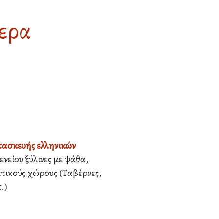
μερα
τασκευής ελληνικών
νείου ξύλινες με ψάθα,
ατικούς χώρους (Ταβέρνες,
.)